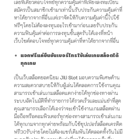
เลยทีเดียวตอบโจทย์ทุกความคุ้มค่าที่เพียงลงทะเบียน
สมัครเป็นสมาชิกเข้ามาเท่านั้นรับประกันความคุ้มค่าที่
หาได้ยากจากที่อื่นเเต่เราจัดให้กับความคุ้มค่านี้ไปใช้
ฟรีๆโดยไม่ต้องลงทุนอะไรเข้ามาก่อนเลยรับประกัน
ความฟินคุ้มค่าต่อการลงทุนขั้นสุดรับได้เองที่หน้า
เว็บไซต์ตอบโจทย์ทุกความคุ้มค่าที่หาได้ยากจากที่อื่น
แจกฟรีแค่ยืนยันเบอร์โทรใช้เล่นเกมสล็อตได้
ทุกเกม
เป็นเว็บสล็อตยอดนิยม
Jili Slot
มอบความพิเศษด้าน
ความสะดวกสบายให้กับผู้เล่นได้ตลอดการใช้งานคุณ
สามารถเข้าเล่นเกมสล็อตแตกง่ายได้ทุกช่องทางผ่าน
ระบบอัตโนมัติที่ทำรายการได้รวดเร็วและแม่นยำที่สุด
คุณสามารถเลือกได้เองว่าจะเข้าใช้งานเกมสล็อตผ่าน
มือถือหรือคอมพิวเตอร์ทุกช่องทางสามารถเข้าเล่นเกม
ได้ทุกเกมจากทุกค่ายพร้อมกับใช้ซุปเปอร์สล็อตเครดิต
ฟรี30รับง่ายโดยไม่ต้องแชร์เดิมพันได้ตลอดทั้งวันไม่มี