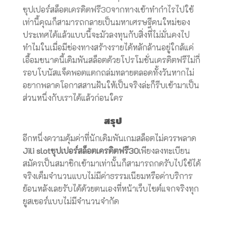
ซุปเปอร์สล็อตเครดิตฟรี30จากทางเข้าทำกำไรไปใช้
เท่านี้คุณก็สามารถกลายเป็นมหาเศรษฐีคนใหม่ของ
ประเทศได้แล้วแบบนี้จะมัวลงทุนกับสิ่งที่ไม่มั่นคงไป
ทำไมในเมื่อมีช่องทางสร้างรายได้หลักล้านอยู่ใกล้แค่
เอื้อมขนาดนี้เดิมพันสล็อตด้วยโปรโมชั่นเครดิตฟรีไม่กี่
รอบโบนัสแจ็คพอตแตกถล่มทลายตลอดทั้งวันหากไม่
อยากพลาดโอกาสสานฝันให้เป็นจริงล่ะก็รีบเข้ามาเป็น
ส่วนหนึ่งกับเราได้แล้วก่อนใคร
สรุป
อีกหนึ่งความคุ้มค่าที่นักเดิมพันเกมสล็อตไม่ควรพลาด
Jili slotซุปเปอร์สล็อตเครดิตฟรี30
เพียงลงทะเบียน
สมัครเป็นสมาชิกเข้ามาเท่านั้นก็สามารถกดรับไปใช้ได้
จริงเต็มจำนวนแบบไม่มีค่าธรรมเนียมหรือค่าบริการ
ย้อนหลังเลยรับได้ด้วยตนเองที่หน้าเว็บไซต์แจกจริงทุก
ยูสเซอร์แบบไม่มีจำนวนจำกัด