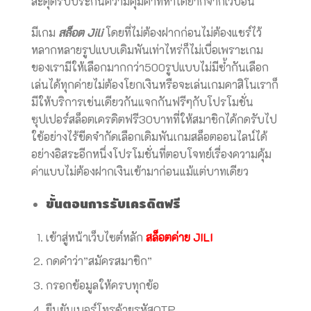
สะดุดรับประกันความคุ้มค่าที่หาได้ยากจากเว็บอื่น
มีเกม
สล็อต Jili
โดยที่ไม่ต้องฝากก่อนไม่ต้องแชร์ไว้
หลากหลายรูปแบบเดิมพันเท่าไหร่ก็ไม่เบื่อเพราะเกม
ของเรามีให้เลือกมากกว่า500รูปแบบไม่มีซ้ำกันเลือก
เล่นได้ทุกค่ายไม่ต้องโยกเงินหรือจะเล่นเกมคาสิโนเราก็
มีให้บริการเช่นเดียวกันแจกกันฟรีๆกับโปรโมชั่น
ซุปเปอร์สล็อตเครดิตฟรี30บาทที่ให้สมาชิกได้กดรับไป
ใช้อย่างไร้ขีดจำกัดเลือกเดิมพันเกมสล็อตออนไลน์ได้
อย่างอิสระอีกหนึ่งโปรโมชั่นที่ตอบโจทย์เรื่องความคุ้ม
ค่าแบบไม่ต้องฝากเงินเข้ามาก่อนแม้แต่บาทเดียว
ขั้นตอนการรับเครดิตฟรี
เข้าสู่หน้าเว็บไซต์หลัก
สล็อตค่าย JILI
กดคำว่า”สมัครสมาชิก”
กรอกข้อมูลให้ครบทุกข้อ
ยืนยันเบอร์โทรด้วยรหัสOTP