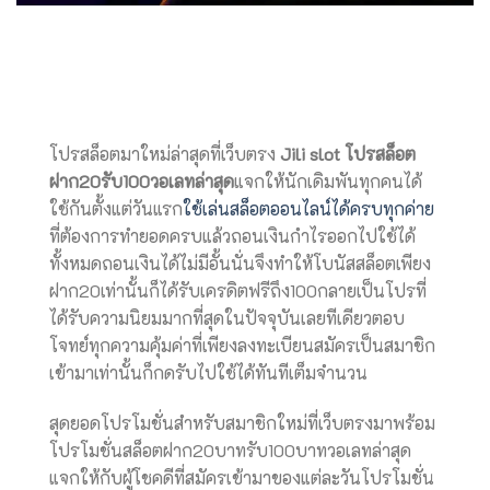
โปรสล็อตมาใหม่ล่าสุดที่เว็บตรง
Jili slot โปรสล็อต
ฝาก20รับ100วอเลทล่าสุด
แจกให้นักเดิมพันทุกคนได้
ใช้กันตั้งแต่วันแรก
ใช้เล่นสล็อตออนไลน์ได้ครบทุกค่าย
ที่ต้องการทำยอดครบแล้วถอนเงินกำไรออกไปใช้ได้
ทั้งหมดถอนเงินได้ไม่มีอั้นนั่นจึงทำให้โบนัสสล็อตเพียง
ฝาก20เท่านั้นก็ได้รับเครดิตฟรีถึง100กลายเป็นโปรที่
ได้รับความนิยมมากที่สุดในปัจจุบันเลยทีเดียวตอบ
โจทย์ทุกความคุ้มค่าที่เพียงลงทะเบียนสมัครเป็นสมาชิก
เข้ามาเท่านั้นก็กดรับไปใช้ได้ทันทีเต็มจำนวน
สุดยอดโปรโมชั่นสำหรับสมาชิกใหม่ที่เว็บตรงมาพร้อม
โปรโมชั่นสล็อตฝาก20บาทรับ100บาทวอเลทล่าสุด
แจกให้กับผู้โชคดีที่สมัครเข้ามาของแต่ละวันโปรโมชั่น