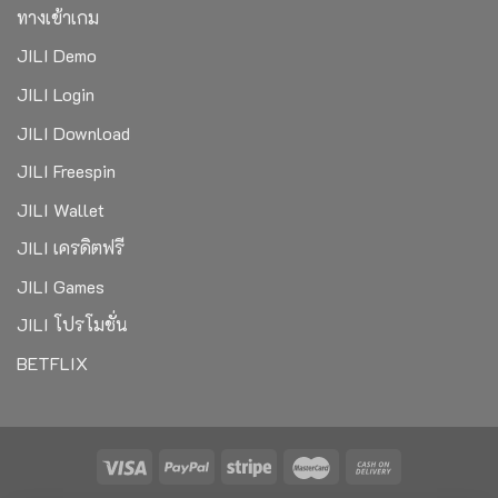
ทางเข้าเกม
JILI Demo
JILI Login
JILI Download
JILI Freespin
JILI Wallet
JILI เครดิตฟรี
JILI Games
JILI โปรโมชั่น
BETFLIX