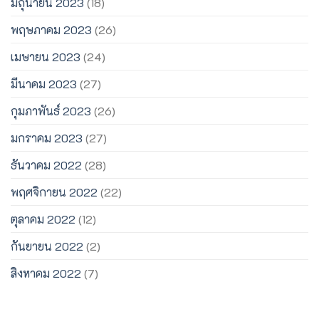
มิถุนายน 2023
(18)
พฤษภาคม 2023
(26)
เมษายน 2023
(24)
มีนาคม 2023
(27)
กุมภาพันธ์ 2023
(26)
มกราคม 2023
(27)
ธันวาคม 2022
(28)
พฤศจิกายน 2022
(22)
ตุลาคม 2022
(12)
กันยายน 2022
(2)
สิงหาคม 2022
(7)