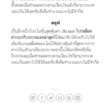
ทั้งหมดเมื่อทำยอดครบตามเงื่อนไขแล้วก็สามารถกด
ถอนเงินได้เลยทันทีเต็มจำนวนแบบไม่มีจำกัด
สรุป
เป็นอีกหนึ่งโปรโมชั่นสุดคุ้มค่า
Jili slot โปรสล็อต
ฝาก20รับ100วอเลทล่าสุด
ที่ให้สมาชิกได้กดรับไปใช้
เดิมพันเกมสล็อตออนไลน์ได้อย่างคุ้มค่าที่สุดจากการ
ฝากเงินเข้ามาเพียง20บาทเท่านั้นได้เครดิตฟรีเพิ่ม
ถึง100และเมื่อทำยอดครบตามเงื่อนไขก็สามารถกด
ถอนเงินออกไปใช้ได้เลยทันทีเต็มจำนวนแบบไม่มีจำกัด