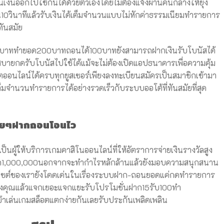
นออกไปใช้กันได้ด้วยตัวเองโดยไม่ต้องแจ้งผ่านคนกลางให้ยุ่ง
น10วินาทีแล้วรับเงินได้เต็มจำนวนแบบไม่หักค่าธรรมเนียมทำรายการ
ทันสมัย
าททํายอด200บาทถอนได้100บาทยังสามารถฝากเงินรับโบนัสได้
บายกดรับโบนัสไปใช้ได้แม้จะไม่ต้องเปิดแอปธนาคารเพื่อความคุ้ม
ตออนไลน์ได้ครบทุกยูสเซอร์เพียงลงทะเบียนสมัครเป็นสมาชิกเข้ามา
มจำนวนทำรายการได้อย่างรวดเร็วกับระบบออโต้ที่ทันสมัยที่สุด
่ายๆฝากถอนโอนไว
ป็นผู้ให้บริการเกมคาสิโนออนไลน์ที่ให้อัตราการจ่ายเงินรางวัลสูง
ุด1,000,000นอกจากจะทำกำไรหลักล้านแล้วยังมอบความสนุกสนาน
ว็บไซต์ของเรายังโดดเด่นในเรื่องระบบฝาก-ถอนยอดแค่กดทำรายการ
ีของคุณแล้วแจกเยอะแจกแยะรับโปรโมชั่นฝาก15รับ100ทํา
าเล่นเกมสล็อตแตกง่ายกันเลยรับประกันเพลิดเพลิน