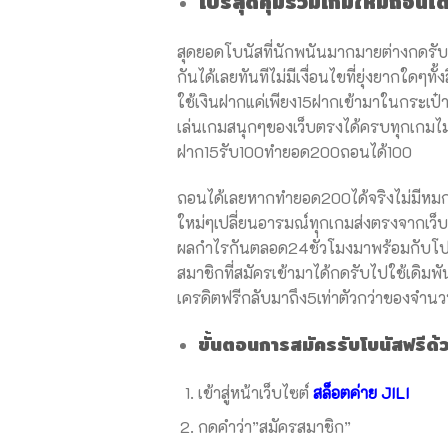
โปรสุดคุ้มรวมเกมใหม่ถอนได
สุดยอดโบนัสที่นักพนันมากมายต่างกดรับ
กันได้เลยทันทีไม่มีเงื่อนไขที่ยุ่งยากใดๆทั้
ใช้เงินฝากแค่เพียง15ฝากเข้ามาในกระเป๋าเ
เล่นเกมสนุกๆของเว็บตรงได้ครบทุกเกมไม่
ฝาก15รับ100ทํายอด200ถอนได้100
ถอนได้เลยหากทำยอด200ได้จริงไม่มีหม
ใหม่ๆเปลี่ยนอารมณ์ทุกเกมส่งตรงจากเว็บแม
ผลกำไรกันตลอด24ชั่วโมงมาพร้อมกับโป
สมาชิกที่สมัครเข้ามาได้กดรับไปใช้เดิมพั
เครดิตฟรีกลับมาถึง5เท่าตัวกว่าของจำน
ขั้นตอนการสมัครรับโบนัสฟรีด
เข้าสู่หน้าเว็บไซต์
สล็อตค่าย JILI
กดคำว่า”สมัครสมาชิก”