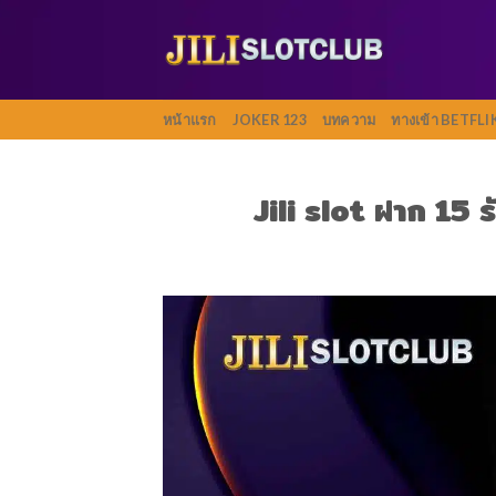
Skip
to
content
หน้าแรก
JOKER 123
บทความ
ทางเข้า BETFLI
Jili slot ฝาก 15