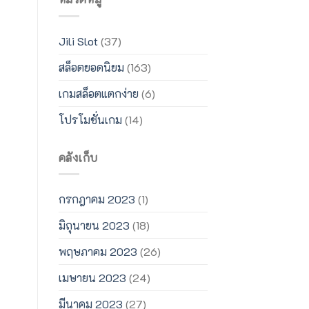
ยักษ์
กำไร
โต้
ใหญ่
ง่าย
คุ้ม
Jili Slot
(37)
ค่า
ใน
สล็อตยอดนิยม
(163)
การ
ลงทุน
เกมสล็อตแตกง่าย
(6)
โปรโมชั่นเกม
(14)
คลังเก็บ
กรกฎาคม 2023
(1)
มิถุนายน 2023
(18)
พฤษภาคม 2023
(26)
เมษายน 2023
(24)
มีนาคม 2023
(27)