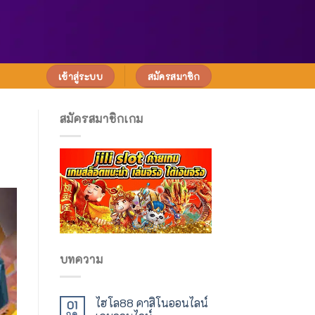
เข้าสู่ระบบ
สมัครสมาชิก
สมัครสมาชิกเกม
บทความ
ไฮโล88 คาสิโนออนไลน์
01
ก.ค.