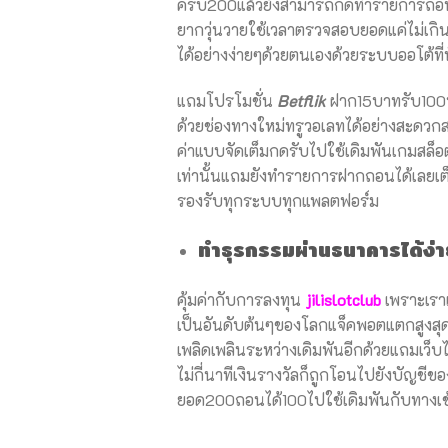
ครบ200แล้วยังสามารถกดทำรายการถอนเงิ
ยากวุ่นวายใช้เวลาตรวจสอบยอดแค่ไม่เกิ
ได้อย่างง่ายๆด้วยตนเองด้วยระบบออโต้ที่
แถมโปรโมชั่น
Betflik
ฝาก15บาทรับ100บ
ด้วยช่องทางใหม่ทรูวอเลทได้อย่างสะดวกส
ค่าแบบจัดเต็มกดรับไปใช้เดิมพันเกมสล็อ
เท่านั้นแถมยังทำรายการฝากถอนได้เลยเต็
รองรับทุกระบบทุกแพลตฟอร์ม
ทำธุรกรรมผ่านธนาคารได้ง
คุ้มค่ากับการลงทุน
jilislotclub
เพราะเราเ
เป็นอันดับต้นๆของโลกแจ็คพอตแตกสูงส
เพลิดเพลินระหว่างเดิมพันอีกด้วยแถมเ
ไม่กี่นาทีเงินรางวัลก็ถูกโอนไปยังบัญช
ยอด200ถอนได้100ไปใช้เดิมพันกับทางเข้