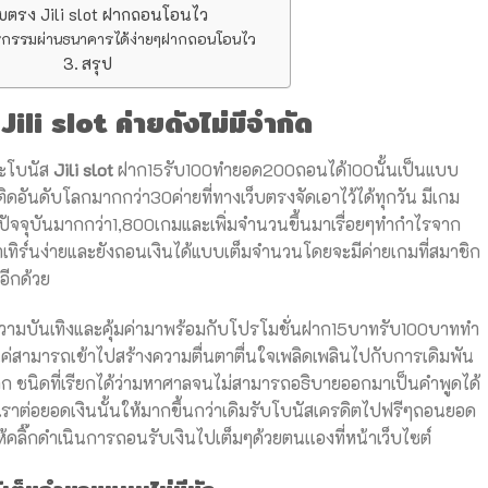
็บตรง Jili slot ฝากถอนโอนไว
รกรรมผ่านธนาคารได้ง่ายๆฝากถอนโอนไว
สรุป
Jili slot ค่ายดังไม่มีจำกัด
าะโบนัส
Jili slot
ฝาก15รับ100ทํายอด200ถอนได้100นั้นเป็นแบบ
ติดอันดับโลกมากกว่า30ค่ายที่ทางเว็บตรงจัดเอาไว้ได้ทุกวัน มีเกม
ปัจจุบันมากกว่า1,800เกมและเพิ่มจำนวนขึ้นมาเรื่อยๆทำกำไรจาก
ำเทิร์นง่ายและยังถอนเงินได้แบบเต็มจำนวนโดยจะมีค่ายเกมที่สมาชิก
อีกด้วย
ทั้งความบันเทิงและคุ้มค่ามาพร้อมกับโปรโมชั่นฝาก15บาทรับ100บาททํา
สามารถเข้าไปสร้างความตื่นตาตื่นใจเพลิดเพลินไปกับการเดิมพัน
างมาก ชนิดที่เรียกได้ว่ามหาศาลจนไม่สามารถอธิบายออกมาเป็นคำพูดได้
ราต่อยอดเงินนั้นให้มากขึ้นกว่าเดิมรับโบนัสเครดิตไปฟรีๆถอนยอด
ห้คลิ๊กดำเนินการถอนรับเงินไปเต็มๆด้วยตนเเองที่หน้าเว็บไซต์