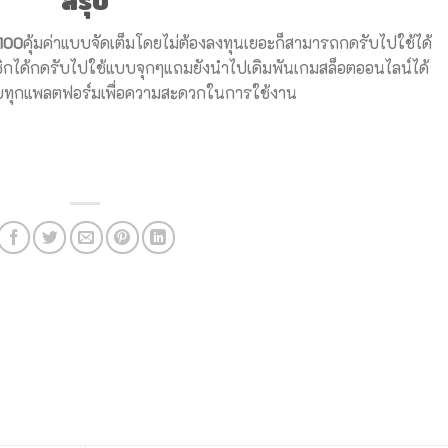
สรุป
้100
คุ้มค่าแบบจัดเต็มโดยไม่ต้องลงทุนเยอะก็สามารถกดรับไปใช้ได้
าชิกได้กดรับไปใช้แบบจุกๆแถมยังนำไปเดิมพันเกมสล็อตออนไลน์ได้
บบทุกแพลตฟอร์มเพื่อความสะดวกในการใช้งาน