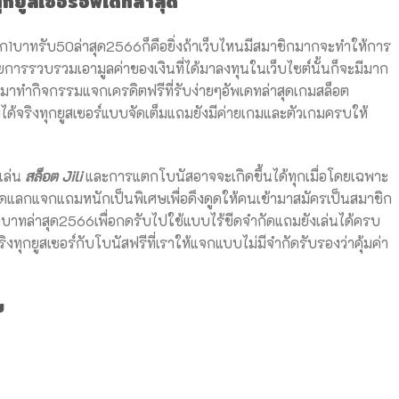
ุกยูสเซอร์อัพเดทล่าสุด
ก1บาทรับ50ล่าสุด2566ก็คือยิ่งถ้าเว็บไหนมีสมาชิกมากจะทำให้การ
ยการรวบรวมเอามูลค่าของเงินที่ได้มาลงทุนในเว็บไซต์นั้นก็จะมีมาก
ิกมาทำกิจกรรมแจกเครดิตฟรีที่รับง่ายๆอัพเดทล่าสุดเกมสล็อต
ด้จริงทุกยูสเซอร์แบบจัดเต็มแถมยังมีค่ายเกมและตัวเกมครบให้
้เล่น
สล็อต Jili
และการแตกโบนัสอาจจะเกิดขึ้นได้ทุกเมื่อโดยเฉพาะ
การลดแลกแจกแถมหนักเป็นพิเศษเพื่อดึงดูดให้คนเข้ามาสมัครเป็นสมาชิก
าทล่าสุด2566เพื่อกดรับไปใช้แบบไร้ขีดจำกัดแถมยังเล่นได้ครบ
งทุกยูสเซอร์กับโบนัสฟรีที่เราให้แจกแบบไม่มีจำกัดรับรองว่าคุ้มค่า
บ