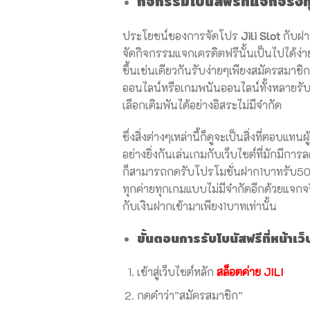
กิจกรรมโบนัสฟรีที่แจกจริงท
ประโยชน์ของการจัดโปร
Jili Slot
กับฝา
จัดกิจกรรมแจกเครดิตฟรีนั้นเป็นไปได้ง่า
ขึ้นเช่นเดียวกันรับง่ายๆเพียงสมัครสมาช
ออนไลน์หรือเกมพนันออนไลน์ทั้งหลายรับไ
เลือกเดิมพันได้อย่างอิสระไม่มีจำกัด
ซึ่งสิ่งต่างๆเหล่านี้ก็ดูจะเป็นสิ่งที่ตอบแทนผู
อย่างยิ่งกันเล่นเกมกับเว็บไซต์ที่มักมี
ก็สามารถกดรับโปรโมชั่นฝาก1บาทรับ50บ
ทุกค่ายทุกเกมแบบไม่มีจำกัดอีกด้วยแจกจริ
กับเงินฝากเข้ามาเพียง1บาทเท่านั้น
ขั้นตอนการรับโบนัสฟรีที่หน้าเว็
เข้าสู่เว็บไซต์หลัก
สล็อตค่าย JILI
กดคำว่า”สมัครสมาชิก”