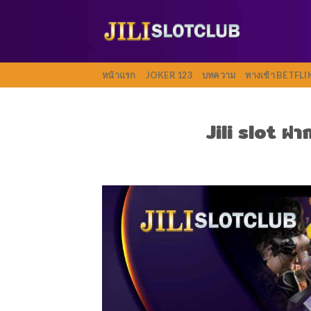
Skip
to
content
หน้าแรก
JOKER 123
บทความ
ทางเข้า BETFLI
Jili slot ฝา