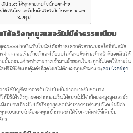
 Jili slot ได้ทุกค่ายเกมโบนัสแตกง่าย
ด้จริงไม่ว่าจะรับโบนัสฟรีหรือไม่กับระบบวอเลท
สรุป
ับได้จริงทุกยูสเซอร์ไม่มีค่าธรรมเนียม
ุด2566ฝากเงินรับโบนัสได้อย่างสะดวกด้วยระบบออโต้ที่ทันสมัย
ก-ถอนเงินด้วยตัวเองได้แบบไม่ต้องแจ้งผ่านเจ้าหน้าที่แอดมินให้
หลายขั้นตอนแค่กดทำรายการเข้ามาแล้วยอดเงินจะถูกอัปเดตให้ภายใน
ัสฟรีให้ใช้แบบคุ้มค่าที่สุดโดยไม่ต้องลงทุนเข้ามาเยอะ
ตอบโจทย์ทุก
ากการใช้บัญชีธนาคารกับโปรโมชั่นฝาก1บาทรับ50บาท
รีให้ใช้ได้จริงทุกยอดฝากถอนเงินได้แบบไม่มีจำกัดยอดสูงสุดและยัง
้แต่บาทเดียวรับได้จริงทุกยูสเซอร์ทำรายการต่างๆได้โดยไม่มีค่า
นแบบแทบไม่ต้องลงทุนเข้ามาเลยก็ได้รับเครดิตฟรีที่เพิ่มขึ้น
ดียว