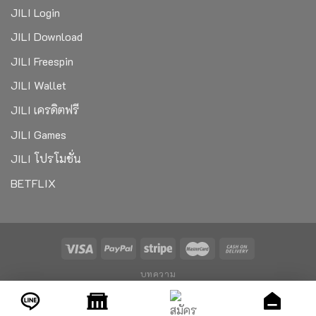
JILI Login
JILI Download
JILI Freespin
JILI Wallet
JILI เครดิตฟรี
JILI Games
JILI โปรโมชั่น
BETFLIX
บทความ
Copyright 2026 ©
Flatsome Theme