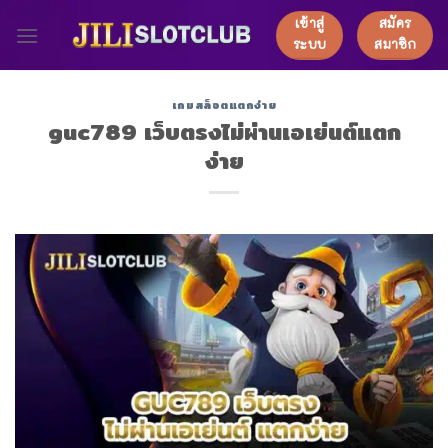
Skip
เข้าสู่
สมัคร
to
ระบบ
สมาชิก
content
เกมสล็อตแตกง่าย
guc789 เว็บตรงไม่ผ่านเอเย่นต์แตก
ง่าย