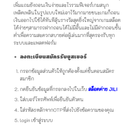
เพิ่มแถมยังถอนเงินง่ายและไวรวมฟีเจอร์เกมสนุก
เพลิดเพลินในรูปแบบใหม่เอาไว้มากมายชนะเกมก็ถอน
เงินออกไปใช้ได้ทันทีลุ้นรางวัลสุดยิ่งใหญ่จากเกมสล็อต
ได้ง่ายๆสามารถฝากถอนได้ไม่มีอั้นและไม่มีฝากถอนขั้น
ต่ำเพื่อความสะดวกสบายต่อผู้เล่นมากที่สุดรองรับทุก
ระบบและแพลตฟอร์ม
ลงทะเบียนสมัครรับยูสเซอร์
กรอกข้อมูลส่วนตัวให้ถูกต้องตั้งแต่ขั้นตอนสมัคร
สมาชิก
กดยืนยันข้อมูลที่กรอกลงไปในเว็บ
สล็อตค่าย JILI
ใส่เบอร์โทรศัพท์เพื่อยืนยันตัวตน
ใส่รหัส6หลักจากOTPที่ส่งไปยังข้อความของคุณ
login เข้าสู่ระบบ