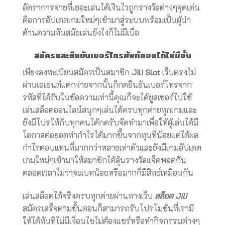
อัตราการจ่ายที่เยอะเล่นได้เงินไวถูกรางวัลต่างๆจุดเด่น
คือการอัปเดตเกมใหม่ๆเข้ามาสู่ระบบพร้อมเป็นผู้นำ
ด้านความทันสมัยเล่นยังไงก็ไม่มีเบื่อ
สมัครและยืนยันเบอร์โทรศัพท์ถอนได้ไม่มีอั้น
เพียงลงทะเบียนสมัครเป็นสมาชิก
Jili Slot
เว็บตรงไม่
ผ่านเอเย่นต์แตกง่ายจากนั้นก็กดยืนยันเบอร์โทรจาก
รหัสที่ได้รับในข้อความเท่านี้คุณก็จะได้ยูสเซอร์ไปใช้
เล่นสล็อตออนไลน์สนุกๆเล่นได้ครบทุกค่ายทุกเกมและ
ยังมีโปรให้กับทุกคนได้กดรับจัดทำมาเพื่อให้ผู้เล่นได้มี
โอกาสต่อยอดทำกำไรได้มากขึ้นจากทุนที่น้อยแต่ได้ผล
กำไรตอบแทนที่มากกว่าหลายเท่าตัวและยังมีเกมอัปเดต
เกมใหม่ๆเข้ามาให้สมาชิกได้ลุ้นรางวัลแจ็คพอตกัน
ตลอดเวลาไม่ว่าจะเบทน้อยหรือมากก็มีสิทธ์เหมือนกัน
เล่นสล็อตได้จริงครบทุกค่ายผ่านทางเว็บ
สล็อต Jili
สมัครเสร็จตามขั้นตอนก็สามารถรับโปรโมชั่นที่เรามี
ให้ได้ทันทีไม่มีเงื่อนไขไม่ต้องแชร์หรือทำกิจกรรมต่างๆ