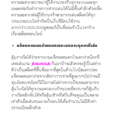
ความสะดวกสบายแก่ผู้ใช้งานรองรับทุกระบบและทุก
แพลตฟอร์มทำรายการฝากถอนได้ไม่มีขั้นต่ำอีกด้วยเพื่อ
ความสะดวกต่อผู้ใช้งานจริงสามารถเล่นสล็อตได้ทุก
ประเภทแบบไม่จำกัดเป็นเว็บที่มีคนใช้งาน
มากกว่า1,500,000ยูสเซอร์เป็นที่ยอมรับในวงกว้าง
เรื่องสล็อตออนไลน์
แจ็คพอตแตกง่ายแตกเยอะแทบจะทุกตาที่เล่น
ลุ้นรางวัลได้ง่ายจากเกมแจ็คพอตแตกไวแตกง่ายใครที่
เคยเล่นเกม
jilislotclub
กันมาบ้างแล้วคงจะรู้เป็นอย่าง
ดีว่าเป็นสล็อตที่ขึ้นชื่อมากที่สุดในด้านโบนัสแตกบ่อย
แจ็คพอตแตกง่ายจากอัตราการจ่ายที่สูงมากๆไม่ว่าจะมี
ทุนน้อยเบทน้อยก็มีโอกาสไม่ต่างจากเบ็ทเยอะสามารถ
ลุ้นโบนัสได้ทุกเกมแตกแบบรัวๆเบทเพียง1บาทก็ลุ้นรับ
รางวัลหลักพันได้หรือลุ้นเข้าฟรีสปินที่จะคูณเป็นหลาย
เท่าตัวเมื่อเล่นชนะเกมก็ถอนได้เต็มจำนวนไม่มีหักค่า
ธรรมเนียมอีกด้วย