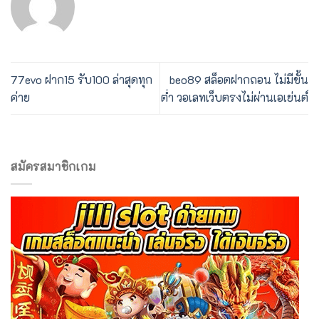
77evo ฝาก15 รับ100 ล่าสุดทุก
beo89 สล็อตฝากถอน ไม่มีขั้น
ค่าย
ต่ำ วอเลทเว็บตรงไม่ผ่านเอเย่นต์
สมัครสมาชิกเกม