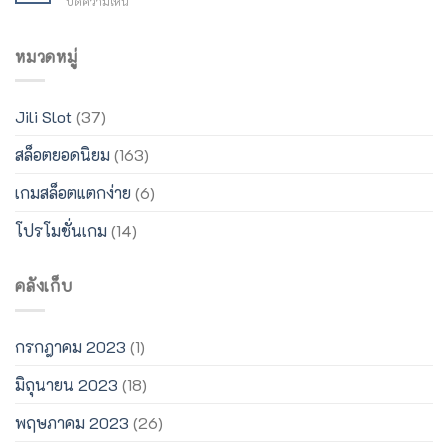
บน
ปิดความเห็น
ให้
ถอน
GMZ789
บริการ
เว็บ
สล็อต
เกม
พนัน
ค่าย
หมวดหมู่
สล็อต
ครบ
ยักษ์
ทำ
วงจร
ใหญ่
กำไร
ออ
คุ้ม
ง่าย
โต้
Jili Slot
(37)
ค่า
ใน
สล็อตยอดนิยม
(163)
การ
ลงทุน
เกมสล็อตแตกง่าย
(6)
โปรโมชั่นเกม
(14)
คลังเก็บ
กรกฎาคม 2023
(1)
มิถุนายน 2023
(18)
พฤษภาคม 2023
(26)