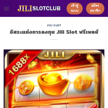
Skip
เข้าสู่
สมัคร
to
ระบบ
สมาชิก
content
JILI SLOT
อิสระแห่งการลงทุน Jili Slot ฟรีเพลย์