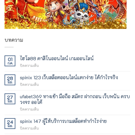
บทความ
ไฮโล88 คาสิโนออนไลน์ เกมออนไลน์
01
ก.ค.
บน
ปิดความเห็น
ไฮโล88
คา
spinix 123 เว็บสล็อตออนไลน์แตกง่าย ได้กำไรจริง
28
สิ
มิ.ย.
บน
ปิดความเห็น
โน
spinix
ออนไลน์
123
ufabet369 ทางเข้า มือถือ สมัคร ฝากถอน เว็บพนัน ครบ
เกม
27
เว็บ
มิ.ย.
วงจร ออโต้
ออนไลน์
สล็อต
บน
ปิดความเห็น
ออนไลน์
ufabet369
แตก
ทาง
spinix 147 ผู้ให้บริการเกมสล็อตทำกำไรง่าย
ง่าย
24
เข้า
ได้
มิ.ย.
บน
ปิดความเห็น
มือ
กำไร
spinix
ถือ