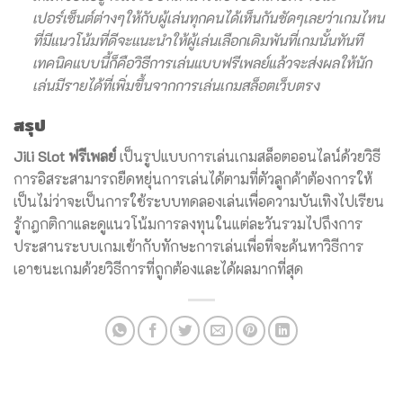
เปอร์เซ็นต์ต่างๆให้กับผู้เล่นทุกคนได้เห็นกันชัดๆเลยว่าเกมไหน
ที่มีแนวโน้มที่ดีจะแนะนำให้ผู้เล่นเลือกเดิมพันที่เกมนั้นทันที
เทคนิคแบบนี้ก็คือวิธีการเล่นแบบฟรีเพลย์แล้วจะส่งผลให้นัก
เล่นมีรายได้ที่เพิ่มขึ้นจากการเล่นเกมสล็อตเว็บตรง
สรุป
Jili Slot ฟรีเพลย์
เป็นรูปแบบการเล่นเกมสล็อตออนไลน์ด้วยวิธี
การอิสระสามารถยืดหยุ่นการเล่นได้ตามที่ตัวลูกค้าต้องการให้
เป็นไม่ว่าจะเป็นการใช้ระบบทดลองเล่นเพื่อความบันเทิงไปเรียน
รู้กฎกติกาและดูแนวโน้มการลงทุนในแต่ละวันรวมไปถึงการ
ประสานระบบเกมเข้ากับทักษะการเล่นเพื่อที่จะค้นหาวิธีการ
เอาชนะเกมด้วยวิธีการที่ถูกต้องและได้ผลมากที่สุด