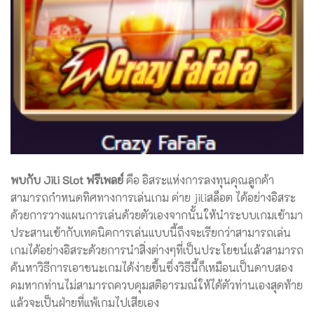
พบกับ Jili Slot ฟรีเพลย์
คือ อิสระแห่งการลงทุนคุณลูกค้า
สามารถกำหนดทิศทางการเล่นเกม ค่าย jiliสล็อต ได้อย่างอิสระ
ด้วยการวางแผนการเล่นด้วยตัวเองจากนั้นให้นำระบบเกมเข้ามา
ประสานเข้ากับเทคนิคการเล่นแบบนี้ถึงจะเรียกว่าสามารถเล่น
เกมได้อย่างอิสระด้วยการนำสิ่งต่างๆที่เป็นประโยชน์แล้วสามารถ
ค้นหาวิธีการเอาชนะเกมได้ง่ายขึ้นซึ่งวิธีนี้ก็เหมือนเป็นดาบสอง
คมหากท่านไม่สามารถควบคุมสติอารมณ์ให้ได้ตัวท่านเองสุดท้าย
แล้วจะเป็นฝ่ายที่แพ้เกมไปเสียเอง