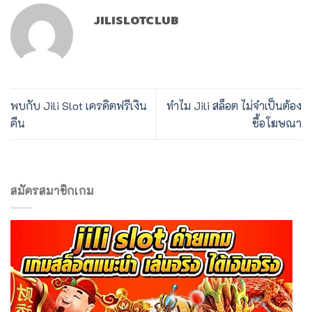
JILISLOTCLUB
พบกับ Jili Slot เครดิตฟรีเงิน
ทำไม Jili สล็อต ไม่จำเป็นต้อง
คืน
ซื้อโฆษณา
สมัครสมาชิกเกม