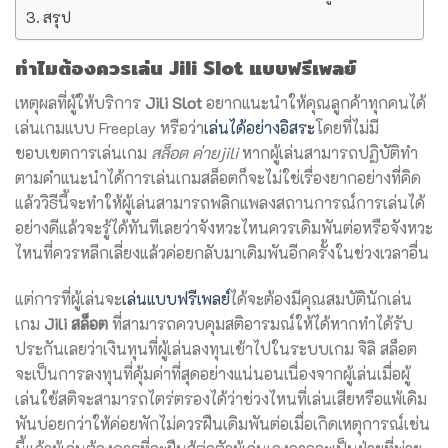
สรุป
ทำไมต้องควรเล่น Jili Slot แบบฟรีเพลย์
เหตุผลที่ผู้ให้บริการ
Jili Slot
อยากแนะนำให้คุณลูกค้าทุกคนได้
เล่นเกมแบบ Freeplay หรือว่า
เล่นได้อย่างอิสระ
โดยที่ไม่มี
ขอบเขตการเล่นเกม
สล็อต ค่ายjili
หากผู้เล่นสามารถปฏิบัติทำ
ตามคำแนะนำได้การเล่นเกมสล็อตก็จะไม่ใช่เรื่องยากอย่างที่คิด
แล้ววิธีนี้จะทำให้ผู้เล่นสามารถพลิกแพลงสถานการณ์การเล่นได้
อย่างดีแล้วจะรู้ได้ทันทีเลยว่าจังหวะไหนควรเดิมพันต่อหรือจังหวะ
ไหนที่ควรหลีกเลี่ยงแล้วค่อยกลับมาเดิมพันอีกครั้งในช่วงเวลาอื่น
แต่การที่ผู้เล่นจะ
เล่นแบบฟรีเพลย์
ได้จะต้องมีคุณสมบัตินักเล่น
เกม
Jili สล็อต
ที่สามารถควบคุมสติอารมณ์ให้ได้หากทำได้รับ
ประกันเลยว่าเงินทุนที่ผู้เล่นลงทุนเข้าไปในระบบเกม จิลิ สล็อต
จะเป็นการลงทุนที่คุ้มค่าที่สุดอย่างแน่นอนเนื่องจากผู้เล่นเมื่อผู้
เล่นใช้สติจะสามารถไตร่ตรองได้ว่าช่วงไหนที่เล่นเสียหรือแพ้เดิม
พันบ่อยกว่าให้ค่อยพักไม่ควรฝืนเดิมพันต่อเมื่อเกิดเหตุการณ์เช่น