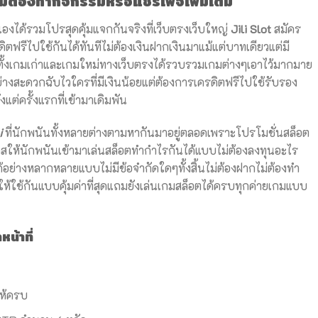
ม่ต้องทำกิจกรรมหรือแชร์เพจเพิ่มเติม
งได้รวมโปรสุดคุ้มแจกกันจริงที่เว็บตรงเว็บใหญ่
Jili Slot
สมัคร
ตฟรีไปใช้กันได้ทันทีไม่ต้องเงินฝากเงินมาแม้แต่บาทเดียวแต่มี
้ทั้งเกมเก่าและเกมใหม่ทางเว็บตรงได้รวบรวมเกมต่างๆเอาไว้มากมาย
อย่างสะดวกฉับไวใครที่มีเงินน้อยแต่ต้องการเครดิตฟรีไปใช้รับรอง
งแต่ครั้งแรกที่เข้ามาเดิมพัน
i
ที่นักพนันทั้งหลายต่างตามหากันมาอยู่ตลอดเพราะโปรโมชั่นสล็อต
าสให้นักพนันเข้ามาเล่นสล็อตทำกำไรกันได้แบบไม่ต้องลงทุนอะไร
้อย่างหลากหลายแบบไม่มีข้อจำกัดใดๆทั้งสิ้นไม่ต้องฝากไม่ต้องทำ
ห้ใช้กันแบบคุ้มค่าที่สุดแถมยังเล่นเกมสล็อตได้ครบทุกค่ายเกมแบบ
น้าที่
ให้ครบ