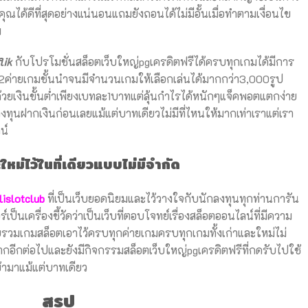
ได้ดีที่สุดอย่างแน่นอนแถมยังถอนได้ไม่มีอั้นเมื่อทำตามเงื่อนไข
ม
lik
กับโปรโมชั่นสล็อตเว็บใหญ่pgเครดิตฟรีได้ครบทุกเกมได้มีการ
ค่ายเกมชั้นนำจนมีจำนวนเกมให้เลือกเล่นได้มากกว่า3,000รูป
้ด้วยเงินขั้นต่ำเพียงเบทละ1บาทแต่ลุ้นกำไรได้หนักๆแจ็คพอตแตกง่าย
ุนฝากเงินก่อนเลยแม้แต่บาทเดียวไม่มีที่ไหนให้มากเท่าเราแต่เรา
น์
ใหม่ไว้ในที่เดียวแบบไม่มีจำกัด
ilislotclub
ที่เป็นเว็บยอดนิยมและไว้วางใจกับนักลงทุนทุกท่านการัน
ป็นเครื่องชี้วัดว่าเป็นเว็บที่ตอบโจทย์เรื่องสล็อตออนไลน์ที่มีความ
บรวมเกมสล็อตเอาไว้ครบทุกค่ายเกมครบทุกเกมทั้งเก่าและใหม่ไม่
ยากอีกต่อไปและยังมีกิจกรรมสล็อตเว็บใหญ่pgเครดิตฟรีที่กดรับไปใช้
้ามาแม้แต่บาทเดียว
สรุป