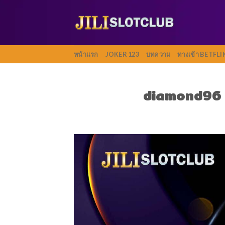
Skip
to
content
หน้าแรก
JOKER 123
บทความ
ทางเข้า BETFLI
diamond96 ส