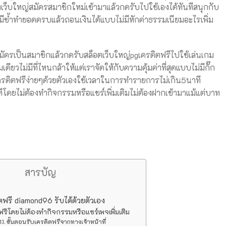
ตรงเว็บใหญ่สมัครสมาชิกใหม่เข้ามาแล้วกดรับไปใช้เองได้ทันทีสนุกกับ
ีซ้ำทำยอดครบแล้วถอนเงินได้แบบไม่มีหักค่าธรรมเนียมอะไรเพิ่ม
นสมัครเป็นสมาชิกแล้วกดรับสล็อตเว็บใหญ่pgเครดิตฟรีไปใช้เล่นเกม
เดียวไม่มีที่ไหนกล้าให้แต่เราจัดให้กับความคุ้มค่าที่สุดแบบไม่มีกั๊ก
รดิตฟรีง่ายๆด้วยตัวเองใช้เวลาในการทำรายการไม่เกิน5นาที
นทีโดยไม่ต้องทำกิจกรรมหรือแชร์เพิ่มเติมไม่ต้องฝากเข้ามาแม้แต่บาท
สารบัญ
ตฟรี diamond96 รับได้ด้วยตัวเอง
ฟรีโดยไม่ต้องทำกิจกรรมหรือแชร์เพจเพิ่มเติม
ขั้นตอนรับเครดิตฟรีจากทางเจ้าหน้าที่