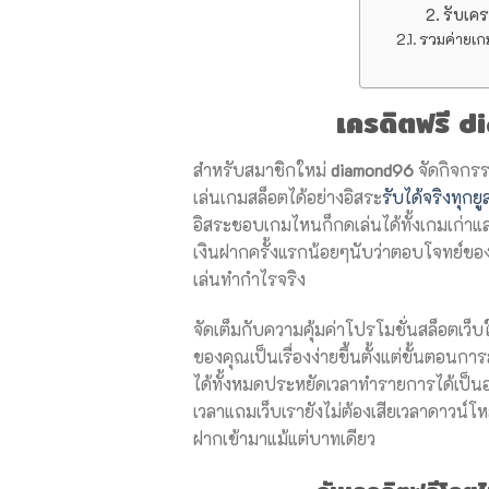
รับเค
รวมค่ายเกมส
เครดิตฟรี d
สำหรับสมาชิกใหม่
diamond96
จัดกิจกรร
เล่นเกมสล็อตได้อย่างอิสระ
รับได้จริงทุกยู
อิสระชอบเกมไหนก็กดเล่นได้ทั้งเกมเก่าแล
เงินฝากครั้งแรกน้อยๆนับว่าตอบโจทย์ของ
เล่นทำกำไรจริง
จัดเต็มกับความคุ้มค่าโปรโมชั่นสล็อตเว็
ของคุณเป็นเรื่องง่ายขึ้นตั้งแต่ขั้นตอ
ได้ทั้งหมดประหยัดเวลาทำรายการได้เป็น
เวลาแถมเว็บเรายังไม่ต้องเสียเวลาดาวน์โห
ฝากเข้ามาแม้แต่บาทเดียว