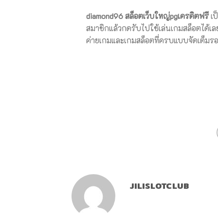
diamond96 สล็อตเว็บใหญ่pgเครดิตฟรี
เป
สมาชิกแล้วกดรับไปใช้เล่นเกมสล็อตได้เลย
ค่ายเกมและเกมสล็อตที่ครบแบบจัดเต็มร
JILISLOTCLUB