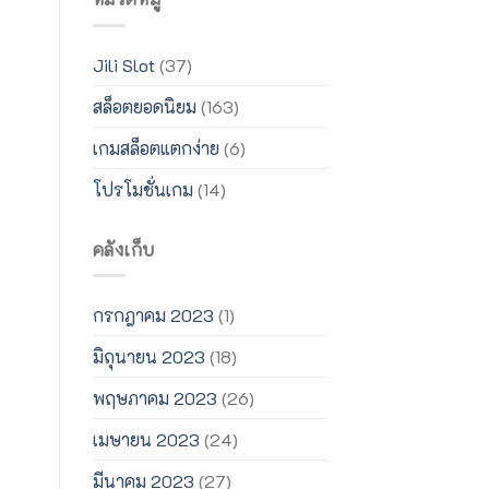
ยักษ์
กำไร
โต้
ใหญ่
ง่าย
คุ้ม
Jili Slot
(37)
ค่า
ใน
สล็อตยอดนิยม
(163)
การ
ลงทุน
เกมสล็อตแตกง่าย
(6)
โปรโมชั่นเกม
(14)
คลังเก็บ
กรกฎาคม 2023
(1)
มิถุนายน 2023
(18)
พฤษภาคม 2023
(26)
เมษายน 2023
(24)
มีนาคม 2023
(27)