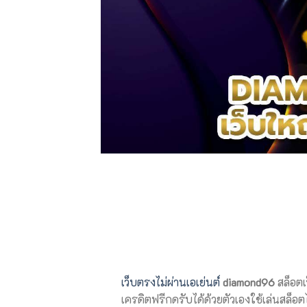
เว็บตรงไม่ผ่านเอเย่นต์
diamond96
สล็อตเ
เครดิตฟรีกดรับได้ด้วยตัวเองใช้เล่นสล็อตไ