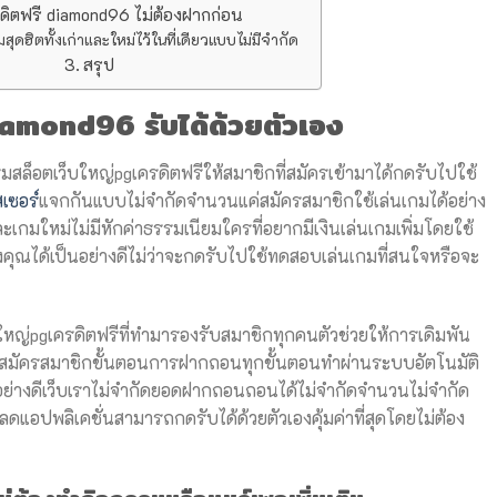
รดิตฟรี diamond96 ไม่ต้องฝากก่อน
ุดฮิตทั้งเก่าและใหม่ไว้ในที่เดียวแบบไม่มีจำกัด
สรุป
iamond96 รับได้ด้วยตัวเอง
มสล็อตเว็บใหญ่pgเครดิตฟรีให้สมาชิกที่สมัครเข้ามาได้กดรับไปใช้
สเซอร์
แจกกันแบบไม่จำกัดจำนวนแค่สมัครสมาชิกใช้เล่นเกมได้อย่าง
ะเกมใหม่ไม่มีหักค่าธรรมเนียมใครที่อยากมีเงินเล่นเกมเพิ่มโดยใช้
คุณได้เป็นอย่างดีไม่ว่าจะกดรับไปใช้ทดสอบเล่นเกมที่สนใจหรือจะ
บใหญ่pgเครดิตฟรีที่ทำมารองรับสมาชิกทุกคนตัวช่วยให้การเดิมพัน
นการสมัครสมาชิกขั้นตอนการฝากถอนทุกขั้นตอนทำผ่านระบบอัตโนมัติ
อย่างดีเว็บเราไม่จำกัดยอดฝากถอนถอนได้ไม่จำกัดจำนวนไม่จำกัด
ลดแอปพลิเคชั่นสามารถกดรับได้ด้วยตัวเองคุ้มค่าที่สุดโดยไม่ต้อง